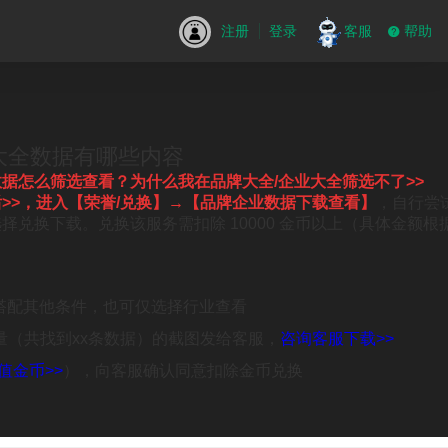
注册
登录
客服
帮助
大全数据有哪些内容
数据怎么筛选查看？为什么我在品牌大全/企业大全筛选不了
>>
>>
，
进入【荣誉/兑换】→【品牌企业数据下载查看】
，自行尝
兑换下载。兑换该服务需扣除 10000 金币以上（具体金额
搭配其他条件，也可仅选择行业查看
总量（共找到xx条数据）的截图发给客服，
咨询客服下载>>
值金币>>
），向客服确认同意扣除金币兑换