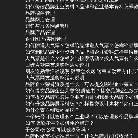
如何发布品牌？提交品牌基本资料怎样填写
如何修改品牌企业资料？品牌和企业基本资料怎样
品牌招商管理
品牌网店管理
销售与服务网点管理
品牌产品管理
企业图库/美图管理
如何赠送人气票？怎样给品牌送人气票？怎样给品
如何删除品牌企业资料？品牌和企业资料怎样申请
人气票是什么？怎样参与投票活动？投人气票有什
口碑点赞网友送奖杯活动说明
网友送勋章活动说明 勋章怎么送 送荣誉勋章有什么
人气票网友送奖杯活动说明
品牌企业荣誉资质是什么？可以提交哪些企业荣誉
如何提交品牌企业荣誉/资质证书？提交品牌企业实
如何提交品牌知名度企业实力证明我是大品牌？如
如何升级品牌展示模板？怎样提交设计素材？如何
为什么查不到我的品牌？
一个账号可以管理多个企业吗？可以管理多个品牌
如何增加好评？如何评论留言？
子公司/分公司可以被收录吗？
品牌收录审核标准是什么？什么品牌才能被收录？