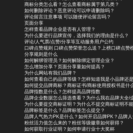
商标分类怎么看？怎么查看商标属于第几类？
如何删除评论？恶意评论可以申请删除吗？
评论留言注意事项 可以随便评论留言吗？
页面分享
怎样查看品牌企业是否有人管理？
为什么要进行品牌宣传，选择我们的理由是什么？
评论/人气票/点赞/分享等互动服务用户公约
口碑点赞规则 口碑点赞荣誉怎么送？上榜口碑点赞
分享规则是什么
如何解绑管理员？如何解除绑定管理企业？
怎么增加分享？页面分享量如何提高？
为什么网站有我们品牌？
如何查看自己的品牌等级？怎样知道我是小品牌还
如何提交品牌商标？商标证书/商标使用授权书是什
品牌指数是什么？怎样提高品牌指数
品牌企业数据怎么筛选查看？为什么我在品牌大全/
为什么要提交商标证明？为什么不提交商标证明不
品牌标签是什么？品牌标签怎么提交？
品牌人气热力PK是什么？如何开启品牌PK？品牌
粉丝活力值怎么来的？粉丝等级徽章如何获得？
如何获取行业证明？如何申请行业十大奖杯