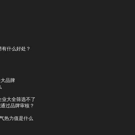
榜有什么好处？
是大品牌
么
企业大全筛选不了
能通过品牌审核？
人气热力值是什么