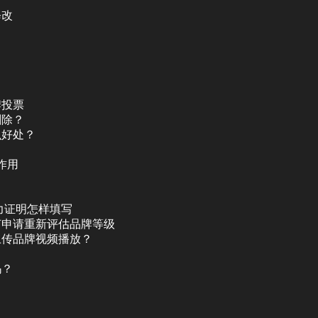
修改
牌投票
删除？
么好处？
作用
？
力证明怎样填写
何申请重新评估品牌等级
上传品牌视频播放？
吗？