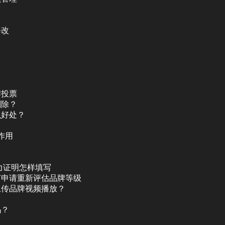
修改
牌投票
删除？
么好处？
作用
？
力证明怎样填写
何申请重新评估品牌等级
上传品牌视频播放？
吗？