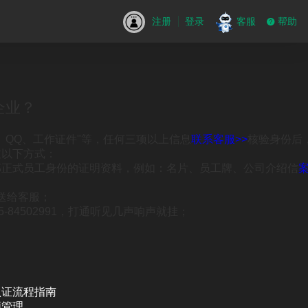
注册
登录
客服
帮助
企业？
、QQ、工作证件"等，任何三项以上信息
联系客服>>
核验身份后
过以下方式：
部正式员工身份的证明资料，例如：名片、员工牌、公司介绍信
案
送给客服；
84502991，打通听见几声响声就挂；
认证流程指南
领管理