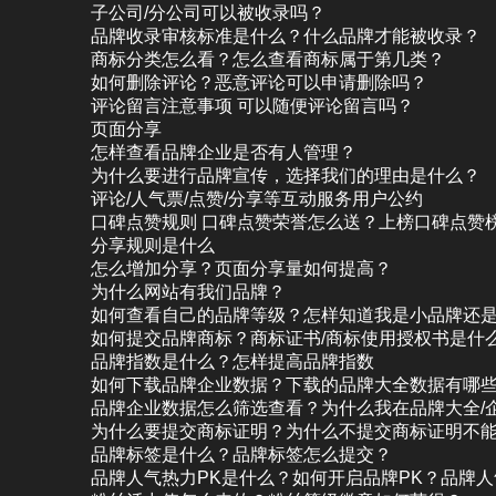
子公司/分公司可以被收录吗？
品牌收录审核标准是什么？什么品牌才能被收录？
商标分类怎么看？怎么查看商标属于第几类？
如何删除评论？恶意评论可以申请删除吗？
评论留言注意事项 可以随便评论留言吗？
页面分享
怎样查看品牌企业是否有人管理？
为什么要进行品牌宣传，选择我们的理由是什么？
评论/人气票/点赞/分享等互动服务用户公约
口碑点赞规则 口碑点赞荣誉怎么送？上榜口碑点赞
分享规则是什么
怎么增加分享？页面分享量如何提高？
为什么网站有我们品牌？
如何查看自己的品牌等级？怎样知道我是小品牌还
如何提交品牌商标？商标证书/商标使用授权书是什
品牌指数是什么？怎样提高品牌指数
如何下载品牌企业数据？下载的品牌大全数据有哪
品牌企业数据怎么筛选查看？为什么我在品牌大全/
为什么要提交商标证明？为什么不提交商标证明不
品牌标签是什么？品牌标签怎么提交？
品牌人气热力PK是什么？如何开启品牌PK？品牌