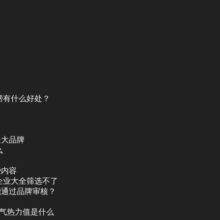
榜有什么好处？
是大品牌
么
些内容
企业大全筛选不了
能通过品牌审核？
人气热力值是什么