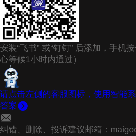
安装
“
飞书
” 或
“
钉钉
”
后添加
，
手机按
心等候1小时内通过）
请点击左侧的客服图标，使用智能系
答案
纠错、删除、投诉建议邮箱：
maigo