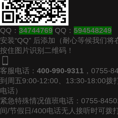
QQ：
3474
4
769
QQ：
594548249
安装“
QQ
” 后
添加
（
耐心等候我们将
按住图片识别二维码
！
客服电话：
400-990-9311
，
0755-8
到周五9:00-12:00、13:30-18:
电话）
紧急特殊情况值班电话：
0755-8450
间/节假日/400电话无人接听时可拨