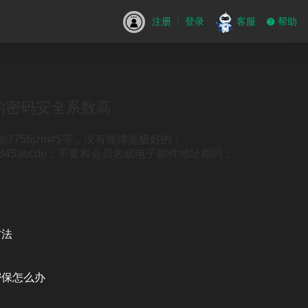
注册
登录
客服
帮助
的密码安全系数高
756jzm#$等，没有规律是极好的；
45abcde；不要和会员名或电子邮件地址相同；
方法
密保怎么办