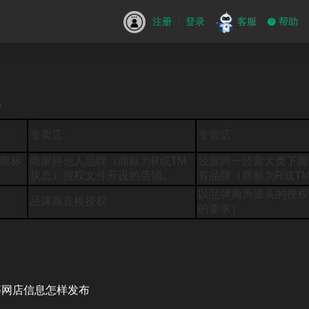
注册
登录
客服
帮助
？
专卖店
专营店
由商标
商家持他人品牌（商标为R或TM
经营同一经营大类下两
状态）授权文件开设的店铺。
有品牌（商标为R或T
以品牌商为源头的授权
品牌商直接授权
的要求）
等网店信息怎样发布