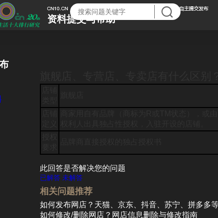
资料提交与帮助
布
旗舰店、专营店、专卖店有什么区别
店铺
旗舰店
料
类型
店铺
商家用自有品牌（商标为R或TM状态），或
定义
权利人出具独占性授权，入驻开设的店铺。
授权
品牌商直接授权的独占授权书
要求
此回答是否解决您的问题
已解答
未解答
相关问题推荐
如何发布网店？天猫、京东、抖音、苏宁、拼多多
如何修改/删除网店？网店信息删除与修改指南